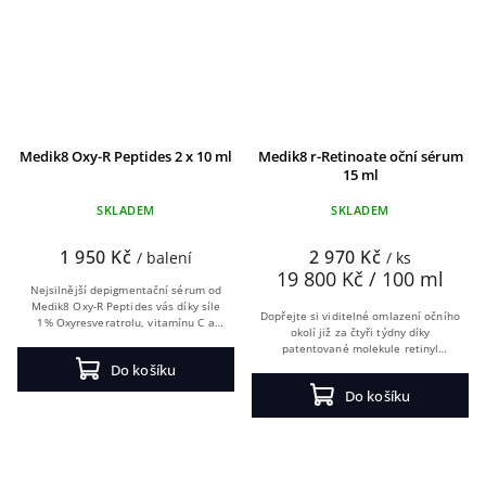
Medik8 Oxy-R Peptides 2 x 10 ml
Medik8 r-Retinoate oční sérum
15 ml
SKLADEM
SKLADEM
1 950 Kč
2 970 Kč
/ balení
/ ks
19 800 Kč / 100 ml
Nejsilnější depigmentační sérum od
Medik8 Oxy-R Peptides vás díky síle
Dopřejte si viditelné omlazení očního
1% Oxyresveratrolu, vitamínu C a
okolí již za čtyři týdny díky
dvojici rozjasňujících peptidů zbaví
patentované molekule retinyl
nadměrné pigmentace, melasmy a...
retinoate, nejúčinnější formě
Do košíku
vitamínu A. Oční sérum r-Retinoate
Do košíku
zpevní pleť a...