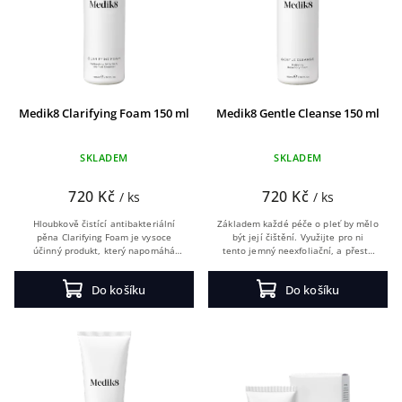
Medik8 Clarifying Foam 150 ml
Medik8 Gentle Cleanse 150 ml
SKLADEM
SKLADEM
720 Kč
720 Kč
/ ks
/ ks
Hloubkově čistící antibakteriální
Základem každé péče o pleť by mělo
pěna Clarifying Foam je vysoce
být její čištění. Využijte pro ni
účinný produkt, který napomáhá
tento jemný neexfoliační, a přesto
problematické pleti vypořádat se
hloubkově čisticí pěnový přípravek.
s výskytem akné.
Gentle Cleanse obsahuje organický...
Do košíku
Do košíku