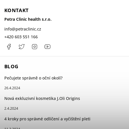
KONTAKT
Petra Clinic health s.r.o.
info
@
petraclinic.cz
+420 603 551 166
Facebook
PetraClinic
Instagram
Petra
Clinic
BLOG
Pečujete správně o oční okolí?
26.4.2024
Nová exkluzivní kosmetika J.Oli Origins
2.4.2024
4 kroky pro správné odlíčení a vyčištění pleti