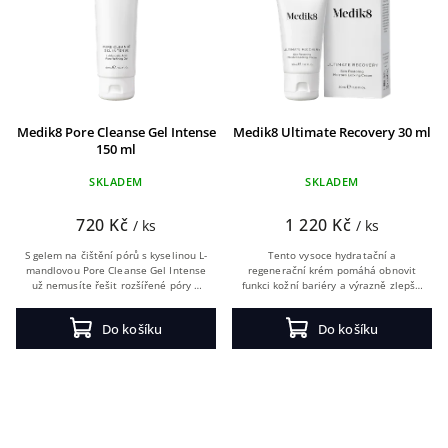
Medik8 Pore Cleanse Gel Intense
Medik8 Ultimate Recovery 30 ml
150 ml
SKLADEM
SKLADEM
720 Kč
1 220 Kč
/ ks
/ ks
S gelem na čištění pórů s kyselinou L-
Tento vysoce hydratační a
mandlovou Pore Cleanse Gel Intense
regenerační krém pomáhá obnovit
už nemusíte řešit rozšířené póry a
funkci kožní bariéry a výrazně zlepšit
černé tečky na nose a po celém
vzhled kůže během velmi krátké
obličeji. Trojitá síla exfoliace vás...
doby.
Do košíku
Do košíku