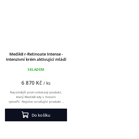
Medik8 r-Retinoate Intense -
Intenzivní krém aktivující mládí
SKLADEM
6 870 Kč
/ ks
Nejsilnější proti-vráskový produkt,
který Medik8 kdy v historii
vytvořil. Nejvíce vzrušující produkt s
obsahem retinoidu na trhu.
Do košíku