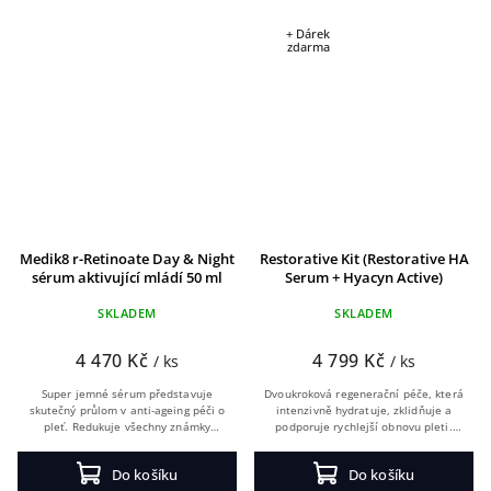
+ Dárek
zdarma
Medik8 r-Retinoate Day & Night
Restorative Kit (Restorative HA
sérum aktivující mládí 50 ml
Serum + Hyacyn Active)
+ 5 ml jako dárek
SKLADEM
SKLADEM
4 470 Kč
4 799 Kč
/ ks
/ ks
Super jemné sérum představuje
Dvoukroková regenerační péče, která
skutečný průlom v anti-ageing péči o
intenzivně hydratuje, zklidňuje a
pleť. Redukuje všechny známky
podporuje rychlejší obnovu pleti.
stárnutí pleti.První výsledky jsou
Ideální volba po estetických
viditelné již po 4 týdnech.
zákrocích i pro citlivou a
Do košíku
Do košíku
podrážděnou pokožku.