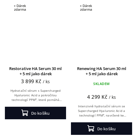
+ Dárek
+ Dárek
zdarma
zdarma
Restorative HA Serum 30 ml
Renewing HA Serum 30 ml
+ 5 ml jako dárek
+ 5 ml jako dárek
3 899 Kč
/ ks
SKLADEM
Hydratační sérum s Supercharged
Hyaluronic Acid a pokročilou
4 299 Kč
/ ks
technologií PPM⁶, které pomáhá
intenzivně hydratuje pleť, podporuje
Intenzivně hydratační sérum se
její přirozenou obnovu a zklidnění a
Supercharged Hyaluronic Acid a
Do košíku
přispívá k...
technologií PPM⁶, navržené ke
zlepšení hydratace, elasticity pleti a
celkovému pocitu hladkosti. Sérum
Do košíku
přispívá ke...