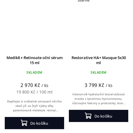
zdarma
Medik8 r-Retinoate oční sérum
Restorative HA+ Masque 5x30
15 ml
ml
+ 5 ml jako dárek
SKLADEM
SKLADEM
2 970 Kč
3 799 Kč
/ ks
/ ks
19 800 Kč / 100 ml
Intenzivně hydratační biocelulózová
maska s kyselinou hyaluronovou,
Dopřejte si viditelné omlazení očního
růstovými faktory a probiotiky, která
okolí již za čtyři týdny díky
zklidňuje, regeneruje a viditelně
patentované molekule retinyl
vyhlazuje pleť. Ideální po...
retinoate, nejúčinnější formě
Do košíku
vitamínu A. Oční sérum r-Retinoate
Do košíku
zpevní pleť a...