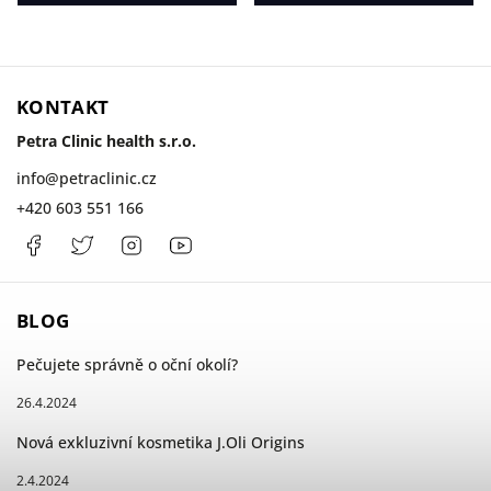
KONTAKT
Petra Clinic health s.r.o.
info
@
petraclinic.cz
+420 603 551 166
Facebook
PetraClinic
Instagram
Petra
Clinic
BLOG
Pečujete správně o oční okolí?
26.4.2024
Nová exkluzivní kosmetika J.Oli Origins
2.4.2024