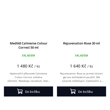
Medik8 Calmwise Colour
Rejuvenation Rose 30 ml
Correct 50 ml
SKLADEM
SKLADEM
1 480 Kč
1 640 Kč
/ ks
/ ks
Hydratační přípravek Calmwise
Rejuvenation Rose je jemný intimní
Colour Correct zvládne
gel pro každodenní použití. Má
všechno. Redukuje zarudnutí, které
výrazné změkčující, hydratační a
mají na svědomí citlivá
vyplňující účinky, které urychlují
pokožka, růžovka (rosacea),
proces obnovy pokožky.
Do košíku
Do košíku
hormonální změny...