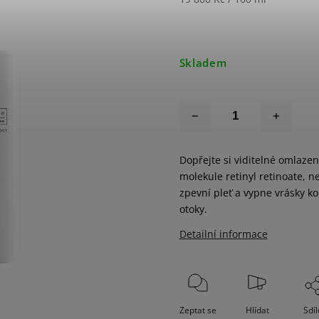
Skladem
Dopřejte si viditelné omlazení
molekule retinyl retinoate, n
zpevní pleť a vypne vrásky k
otoky.
Detailní informace
Zeptat se
Hlídat
Sdíl