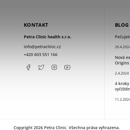
KONTAKT
BLOG
Petra Clinic health s.r.o.
Pečujet
info
@
petraclinic.cz
26.4.202
+420 603 551 166
Nová ex
Origins
Facebook
PetraClinic
Instagram
Petra
Clinic
2.4.2024
4 kroky
vyčištěn
11.2.202
Copyright 2026
Petra Clinic
. Všechna práva vyhrazena.