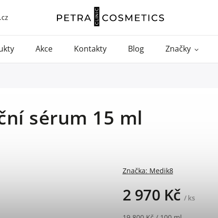
.cz
ukty
Akce
Kontakty
Blog
Značky
ční sérum 15 ml
Značka:
Medik8
2 970 Kč
/ ks
19 800 Kč / 100 ml