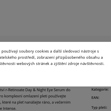
používají soubory cookies a další sledovací nástroje s
e
vatelského prostředí, zobrazení přizpůsobeného obsahu a
těvnosti webových stránek a zjištění zdroje návštěvnosti.
Doplň
Kategorie
:
ství r-Retinoate Day & Night Eye Serum do
ro komplexní omlazení pleti používejte
EAN
:
, které na pleť nanášejte ráno, a večerním
Typ pleti
:
e Intense.