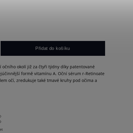
Přidat do košíku
 očního okolí již za čtyři týdny díky patentované
ejúčinnější formě vitamínu A. Oční sérum r-Retinoate
olem očí, zredukuje také tmavé kruhy pod očima a
et