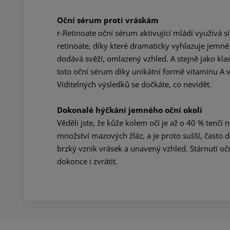
Oční sérum proti vráskám
r-Retinoate oční sérum aktivující mládí využívá s
retinoate, díky které dramaticky vyhlazuje jemné
dodává svěží, omlazený vzhled. A stejně jako klasi
toto oční sérum díky unikátní formě vitamínu A v
Viditelných výsledků se dočkáte, co nevidět.
Dokonalé hýčkání jemného oční okolí
Věděli jste, že kůže kolem očí je až o 40 % tenčí
množství mazových žláz, a je proto sušší, čast
brzký vznik vrásek a unavený vzhled. Stárnutí očn
dokonce i zvrátit.