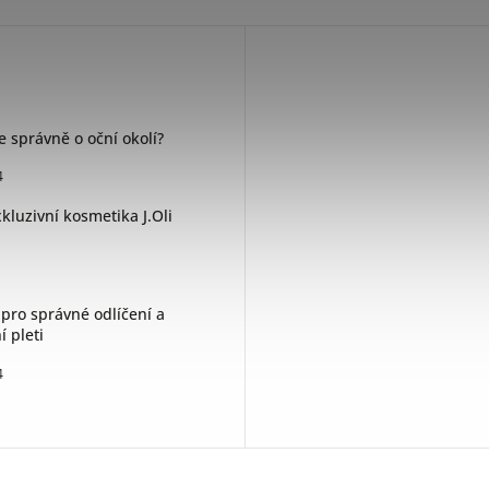
e správně o oční okolí?
4
kluzivní kosmetika J.Oli
 pro správné odlíčení a
í pleti
4