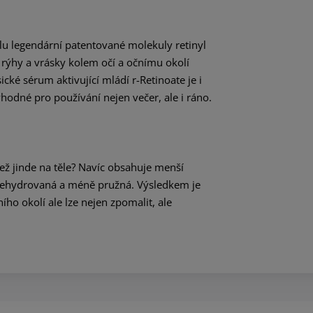
ílu legendární patentované molekuly retinyl
 rýhy a vrásky kolem očí a očnímu okolí
cké sérum aktivující mládí r-Retinoate je i
hodné pro používání nejen večer, ale i ráno.
 než jinde na těle? Navíc obsahuje menší
o dehydrovaná a méně pružná. Výsledkem je
ího okolí ale lze nejen zpomalit, ale