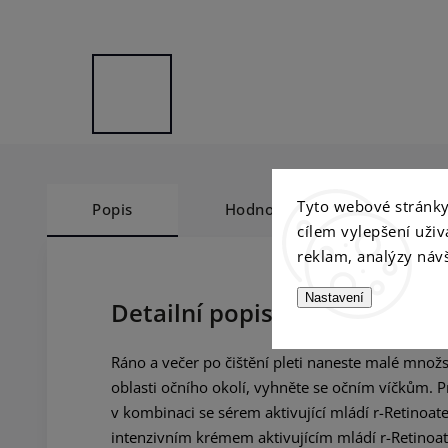
Tyto webové stránky 
Popis
Hodnocení
Diskuz
cílem vylepšení uži
reklam, analýzy návš
Nastavení
Detailní popis produktu
Ráno a večer po čištění pleti naneste malé množ
oblasti očního okolí, vyhněte se očním víčkům. P
v kombinaci se sérem aktivující mládí r-Retinoate
intenzivním krémem aktivujícím mládí r-Retinoat