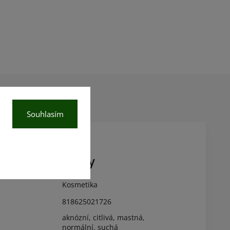
Souhlasím
kové parametry
Kosmetika
818625021726
aknózní, citlivá, mastná,
normální, suchá