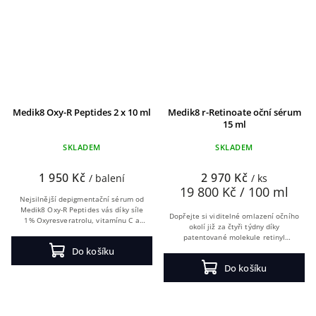
Medik8 Oxy-R Peptides 2 x 10 ml
Medik8 r-Retinoate oční sérum
15 ml
SKLADEM
SKLADEM
1 950 Kč
2 970 Kč
/ balení
/ ks
19 800 Kč / 100 ml
Nejsilnější depigmentační sérum od
Medik8 Oxy-R Peptides vás díky síle
Dopřejte si viditelné omlazení očního
1% Oxyresveratrolu, vitamínu C a
okolí již za čtyři týdny díky
dvojici rozjasňujících peptidů zbaví
patentované molekule retinyl
nadměrné pigmentace, melasmy a...
retinoate, nejúčinnější formě
Do košíku
vitamínu A. Oční sérum r-Retinoate
Do košíku
zpevní pleť a...