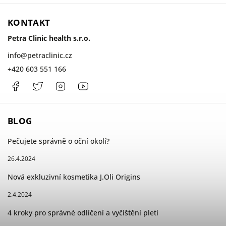
KONTAKT
Petra Clinic health s.r.o.
info
@
petraclinic.cz
+420 603 551 166
Facebook
PetraClinic
Instagram
Petra
Clinic
BLOG
Pečujete správně o oční okolí?
26.4.2024
Nová exkluzivní kosmetika J.Oli Origins
2.4.2024
4 kroky pro správné odlíčení a vyčištění pleti