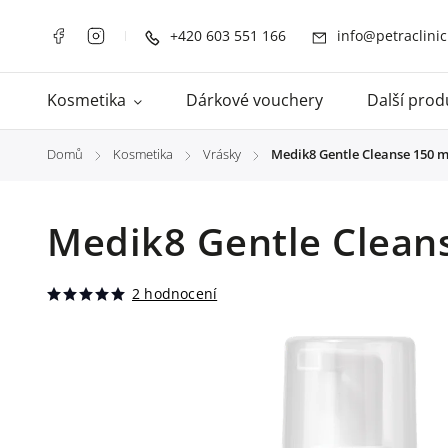
+420 603 551 166
info@petraclinic
Kosmetika
Dárkové vouchery
Další prod
Domů
Kosmetika
Vrásky
Medik8 Gentle Cleanse 150 m
/
/
/
Medik8 Gentle Clean
2 hodnocení