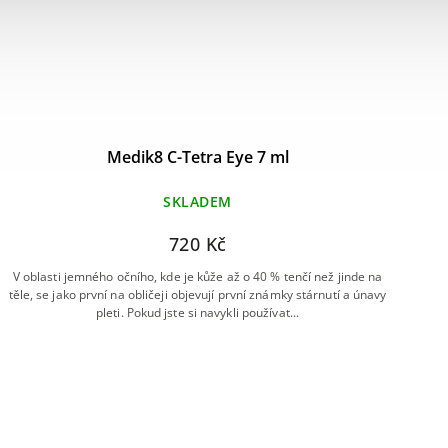
Medik8 C-Tetra Eye 7 ml
SKLADEM
720 Kč
V oblasti jemného očního, kde je kůže až o 40 % tenčí než jinde na
In
těle, se jako první na obličeji objevují první známky stárnutí a únavy
exo
pleti. Pokud jste si navykli používat...