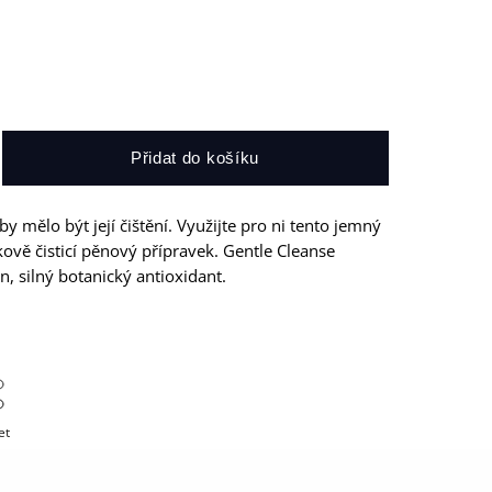
Přidat do košíku
y mělo být její čištění. Využijte pro ni tento jemný
kově čisticí pěnový přípravek. Gentle Cleanse
, silný botanický antioxidant.
et