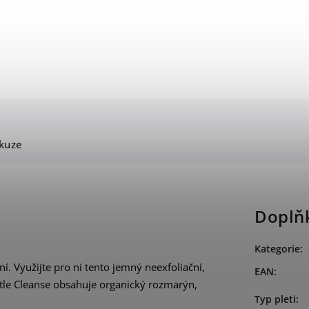
kuze
Doplň
Kategorie
:
ní. Využijte pro ni tento jemný neexfoliační,
EAN
:
ntle Cleanse obsahuje organický rozmarýn,
Typ pleti
: