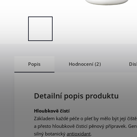
Popis
Hodnocení (2)
Dis
Detailní popis produktu
Hloubkově čistí
Základem každé péče o pleť by mělo být její čiště
a přesto hloubkově čisticí pěnový přípravek. Ge
silný botanický
antioxidant
.