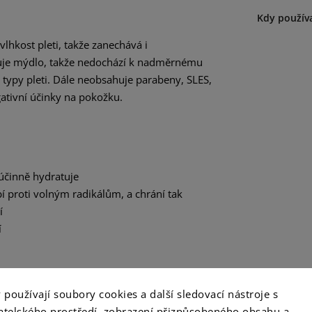
Kdy použív
lhkost pleti, takže zanechává i
ahuje mýdlo, takže nedochází k nadměrnému
typy pleti. Dále neobsahuje parabeny, SLES,
egativní účinky na pokožku.
 účinně hydratuje
í proti volným radikálům, a chrání tak
í
í
pravek, nýbrž o vysoce šetrnou a jemnou
používají soubory cookies a další sledovací nástroje s
vatelského prostředí, zobrazení přizpůsobeného obsahu a