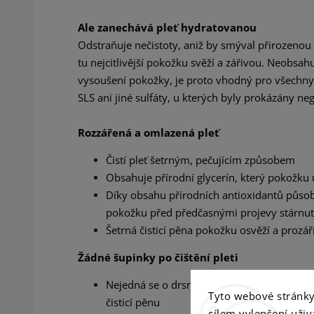
Ale zanechává pleť hydratovanou
Odstraňuje nečistoty, aniž by smýval přirozenou v
tu nejcitlivější pokožku svěží a zářivou. Neobs
vysoušení pokožky, je proto vhodný pro všechny 
SLS ani jiné sulfáty, u kterých byly prokázány n
Rozzářená a omlazená pleť
Čistí pleť šetrným, pečujícím způsobem
Obsahuje přírodní
g
lycerín, který pokožku
Díky obsahu přírodních antioxidantů působ
pokožku před předčasnými projevy stárnut
Šetrná čisticí pěna pokožku osvěží a prozář
Žádné šupinky po čištění pleti
Nejedná se o drsný, či dráždivý čisticí pří
Tyto webové stránky 
čisticí pěnu
cílem vylepšení uži