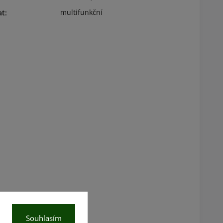
multifunkční
at
:
Souhlasím