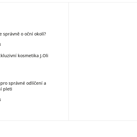
e správně o oční okolí?
4
kluzivní kosmetika J.Oli
 pro správné odlíčení a
í pleti
4