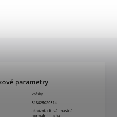
kové parametry
Vrásky
818625020514
aknózní, citlivá, mastná,
normální, suchá