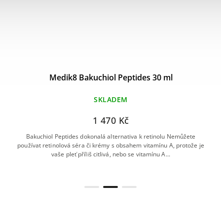
Medik8 Bakuchiol Peptides 30 ml
SKLADEM
1 470 Kč
Bakuchiol Peptides dokonalá alternativa k retinolu Nemůžete
používat retinolová séra či krémy s obsahem vitamínu A, protože je
vaše pleť příliš citlivá, nebo se vitamínu A...