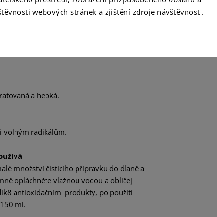
ožku tak nevysušuje a nezpůsobuje
těvnosti webových stránek a zjištění zdroje návštěvnosti.
ivou pokožku
parfemaci
ratovaná a hebká.
ti volným radikálům.
oužívá
alé množství čisticího přípravku do dlaně a
jemně opláchněte vlažnou vodou a obličej
ik8
antioxidačními produkty, po použití
 150 ml.