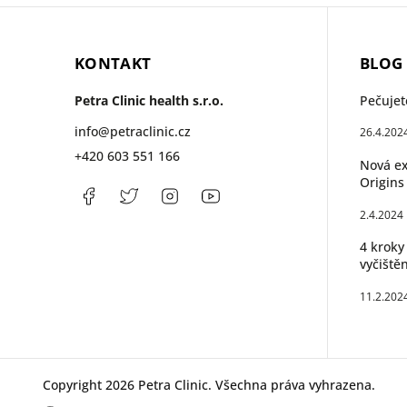
KONTAKT
BLOG
Petra Clinic health s.r.o.
Pečujet
info
@
petraclinic.cz
26.4.202
+420 603 551 166
Nová ex
Origins
Facebook
PetraClinic
Instagram
Petra
Clinic
2.4.2024
4 kroky
vyčištěn
11.2.202
Copyright 2026
Petra Clinic
. Všechna práva vyhrazena.