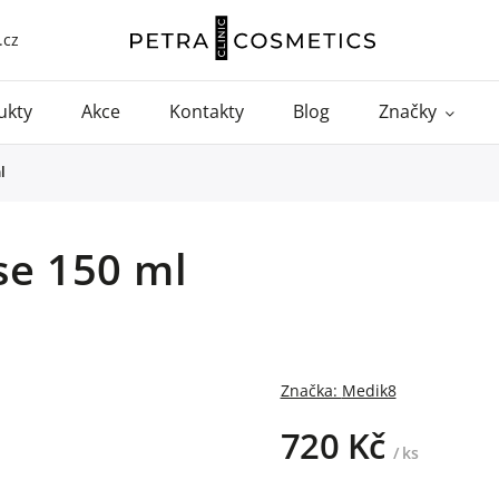
.cz
ukty
Akce
Kontakty
Blog
Značky
l
se 150 ml
Značka:
Medik8
720 Kč
/ ks