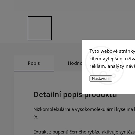
Tyto webové stránky 
cílem vylepšení uži
Popis
Hodnocení
Diskuz
reklam, analýzy návš
Nastavení
Detailní popis produktu
Nízkomolekulární a vysokomolekulární kyselina h
%.
Extrakt z pupenů černého rybízu aktivuje syntézu 