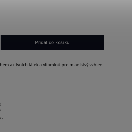
Přidat do košíku
em aktivních látek a vitaminů pro mladistvý vzhled
et