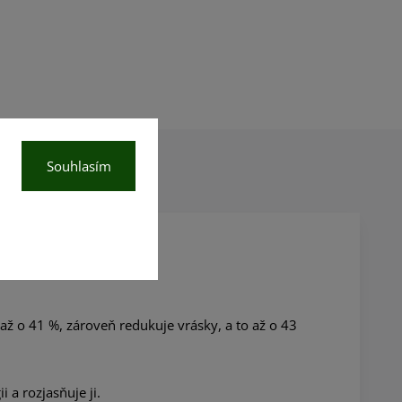
Souhlasím
ž o 41 %, zároveň redukuje vrásky, a to až o 43
 a rozjasňuje ji.