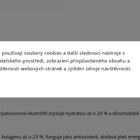
používají soubory cookies a další sledovací nástroje s
vatelského prostředí, zobrazení přizpůsobeného obsahu a
e
těvnosti webových stránek a zjištění zdroje návštěvnosti.
yaluronová okamžitě zvyšuje hydrataci až o 20 % a dlouhodobě a
kolagenu až o 23 %, funguje jako antioxidant, dodává pleti energii