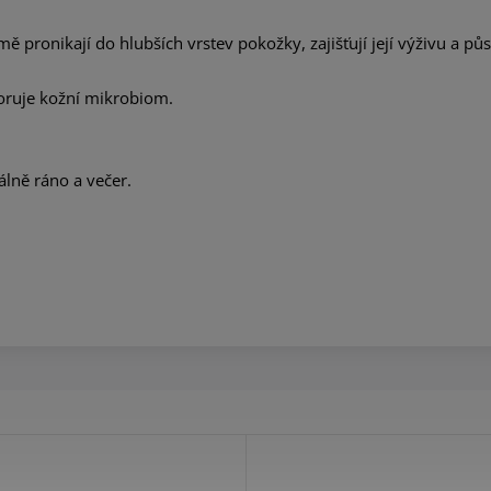
rmě pronikají do hlubších vrstev pokožky, zajišťují její výživu a p
oruje kožní mikrobiom.
álně ráno a večer.