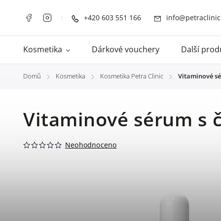
+420 603 551 166
info@petraclinic
Kosmetika
Dárkové vouchery
Další prod
Domů
Kosmetika
Kosmetika Petra Clinic
Vitaminové sé
/
/
/
Vitaminové sérum s 
Neohodnoceno