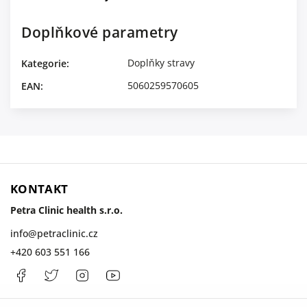
Doplňkové parametry
Doplňky stravy
Kategorie
:
5060259570605
EAN
:
KONTAKT
Petra Clinic health s.r.o.
info
@
petraclinic.cz
+420 603 551 166
Facebook
PetraClinic
Instagram
Petra
Clinic