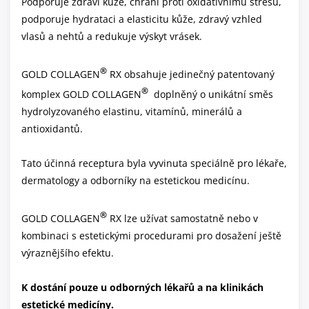
Podporuje zdraví kůže, chrání proti oxidativnímu stresu,
podporuje hydrataci a elasticitu kůže, zdravý vzhled
vlasů a nehtů a redukuje výskyt vrásek.
®
GOLD COLLAGEN
RX obsahuje jedinečný patentovaný
®
komplex GOLD COLLAGEN
doplněný o unikátní směs
hydrolyzovaného elastinu, vitamínů, minerálů a
antioxidantů.
Tato účinná receptura byla vyvinuta speciálně pro lékaře,
dermatology a odborníky na estetickou medicínu.
®
GOLD COLLAGEN
RX lze užívat samostatně nebo v
kombinaci s estetickými procedurami pro dosažení ještě
výraznějšího efektu.
K dostání pouze u odborných lékařů a na klinikách
estetické medicíny.