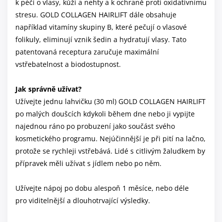
k péči o vlasy, kůži a nehty a k ochraně proti oxidativnímu
stresu. GOLD COLLAGEN HAIRLIFT dále obsahuje
například vitamíny skupiny B, které pečují o vlasové
folikuly, eliminují vznik šedin a hydratují vlasy. Tato
patentovaná receptura zaručuje maximální
vstřebatelnost a biodostupnost.
Jak správně užívat?
Užívejte jednu lahvičku (30 ml) GOLD COLLAGEN HAIRLIFT
po malých doušcích kdykoli během dne nebo ji vypijte
najednou ráno po probuzení jako součást svého
kosmetického programu. Nejúčinnější je při pití na lačno,
protože se rychleji vstřebává. Lidé s citlivým žaludkem by
přípravek měli užívat s jídlem nebo po něm.
Užívejte nápoj po dobu alespoň 1 měsíce, nebo déle
pro viditelnější a dlouhotrvající výsledky.