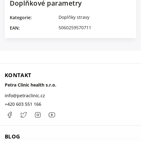
Doplňkové parametry
Doplňky stravy
Kategorie
:
5060259570711
EAN
:
KONTAKT
Petra Clinic health s.r.o.
info
@
petraclinic.cz
+420 603 551 166
Facebook
PetraClinic
Instagram
Petra
Clinic
BLOG