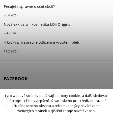
Pečujete správně o oční okolí?
26.4.2024
Nová exkluzivní kosmetika J.Oli Origins
2.4.2024
4 kroky pro správné odlíčení a vyčištění pleti
11.2.2024
FACEBOOK
Tyto webové stránky používají soubory cookies a další sledovací
nástroje s cílem vylepšení uživatelského prostředí, zobrazení
Copyright 2026
Petra Clinic
. Všechna práva vyhrazena.
přizpůsobeného obsahu a reklam, analýzy návštěvnosti
webových stránek a zjištění zdroje návštěvnosti.