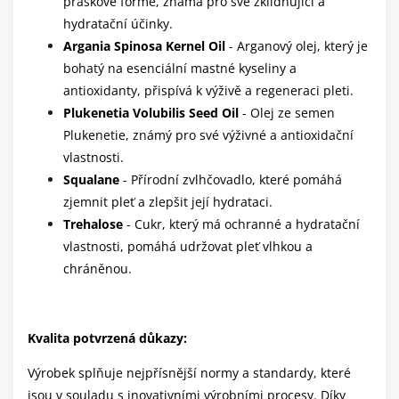
práškové formě, známá pro své zklidňující a
hydratační účinky.
Argania Spinosa Kernel Oil
- Arganový olej, který je
bohatý na esenciální mastné kyseliny a
antioxidanty, přispívá k výživě a regeneraci pleti.
Plukenetia Volubilis Seed Oil
- Olej ze semen
Plukenetie, známý pro své výživné a antioxidační
vlastnosti.
Squalane
- Přírodní zvlhčovadlo, které pomáhá
zjemnit pleť a zlepšit její hydrataci.
Trehalose
- Cukr, který má ochranné a hydratační
vlastnosti, pomáhá udržovat pleť vlhkou a
chráněnou.
Kvalita potvrzená důkazy:
Výrobek splňuje nejpřísnější normy a standardy, které
jsou v souladu s inovativními výrobními procesy. Díky