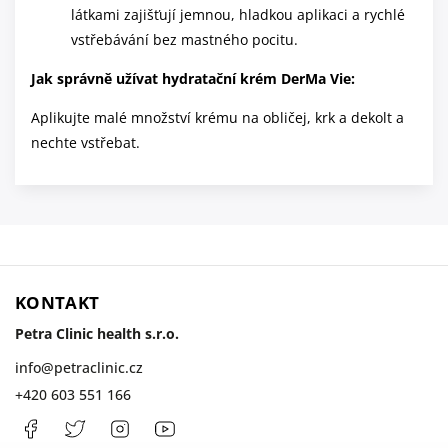
látkami zajišťují jemnou, hladkou aplikaci a rychlé
vstřebávání bez mastného pocitu.
Jak správně užívat hydratační krém DerMa Vie:
Aplikujte malé množství krému na obličej, krk a dekolt a
nechte vstřebat.
KONTAKT
Petra Clinic health s.r.o.
info
@
petraclinic.cz
+420 603 551 166
Facebook
PetraClinic
Instagram
Petra
Clinic