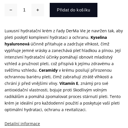
Přidat do košíku
Luxusní hydratační krém z řady DerMa Vie je navržen tak, aby
pleti poskytl komplexní hydrataci a ochranu.
Kyselina
hyaluronová
účinně přitahuje a zadržuje vlhkost, čímž
vyplňuje jemné vrásky a zanechává pleť hladkou a plnou. Její
intenzivní hydratační účinky pomáhají obnovit mladistvý
vzhled a pružnost pleti, což přispívá k jejímu zdravému a
svěžímu vzhledu.
Ceramidy
v krému posilují přirozenou
ochrannou bariéru pleti, čímž zabraňují ztrátě vlhkosti a
chrání ji před vnějšími vlivy.
Vitamín E
, známý pro své
antioxidační vlastnosti, bojuje proti škodlivým volným
radikálům a pomáhá zpomalovat proces stárnutí pleti. Tento
krém je ideální pro každodenní použití a poskytuje vaší pleti
optimální hydrataci, ochranu a revitalizaci.
Detailní informace