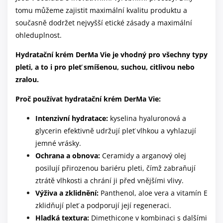
tomu můžeme zajistit maximální kvalitu produktu a
současně dodržet nejvyšší etické zásady a maximální
ohleduplnost.
Hydratační krém DerMa Vie je vhodný pro všechny typy
pleti, a to i pro pleť smíšenou, suchou, citlivou nebo
zralou.
Proč používat hydratační krém DerMa Vie:
Intenzivní hydratace:
kyselina hyaluronová a
glycerin efektivně udržují pleť vlhkou a vyhlazují
jemné vrásky.
Ochrana a obnova:
Ceramidy a arganový olej
posilují přirozenou bariéru pleti, čímž zabraňují
ztrátě vlhkosti a chrání ji před vnějšími vlivy.
Výživa a zklidnění:
Panthenol, aloe vera a vitamín E
zklidňují pleť a podporují její regeneraci.
Hladká textura:
Dimethicone v kombinaci s dalšími