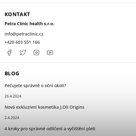
KONTAKT
Petra Clinic health s.r.o.
info
@
petraclinic.cz
+420 603 551 166
Facebook
PetraClinic
Instagram
Petra
Clinic
BLOG
Pečujete správně o oční okolí?
26.4.2024
Nová exkluzivní kosmetika J.Oli Origins
2.4.2024
4 kroky pro správné odlíčení a vyčištění pleti